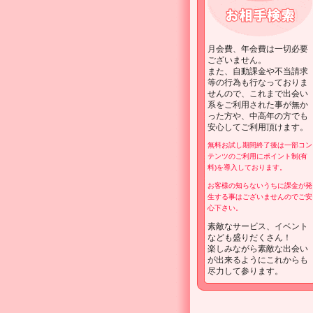
月会費、年会費は一切必要
ございません。
また、自動課金や不当請求
等の行為も行なっておりま
せんので、これまで出会い
系をご利用された事が無か
った方や、中高年の方でも
安心してご利用頂けます。
無料お試し期間終了後は一部コン
テンツのご利用にポイント制(有
料)を導入しております。
お客様の知らないうちに課金が発
生する事はございませんのでご安
心下さい。
素敵なサービス、イベント
なども盛りだくさん！
楽しみながら素敵な出会い
が出来るようにこれからも
尽力して参ります。