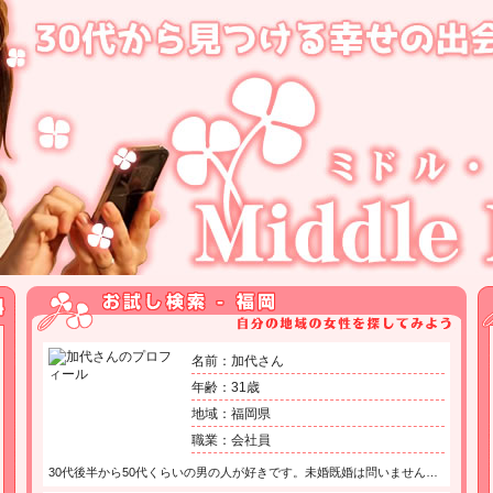
名前：加代さん
年齢：31歳
地域：福岡県
職業：会社員
30代後半から50代くらいの男の人が好きです。未婚既婚は問いません…