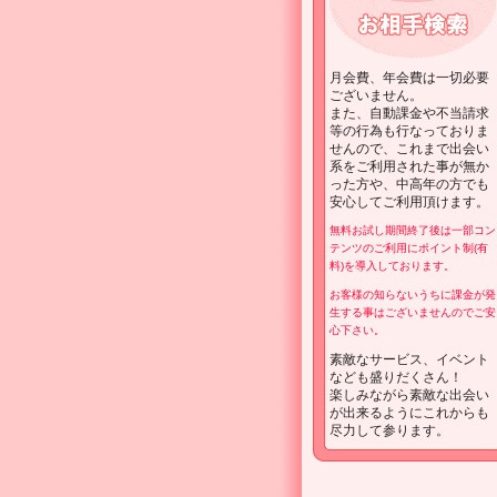
月会費、年会費は一切必要
ございません。
また、自動課金や不当請求
等の行為も行なっておりま
せんので、これまで出会い
系をご利用された事が無か
った方や、中高年の方でも
安心してご利用頂けます。
無料お試し期間終了後は一部コン
テンツのご利用にポイント制(有
料)を導入しております。
お客様の知らないうちに課金が発
生する事はございませんのでご安
心下さい。
素敵なサービス、イベント
なども盛りだくさん！
楽しみながら素敵な出会い
が出来るようにこれからも
尽力して参ります。